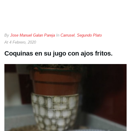
By
Jose Manuel Galan Pareja
In
Carrusel
,
Segundo Plato
At
4 Febrero, 2020
Coquinas en su jugo con ajos fritos.